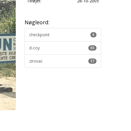
Tilføjet:
26-10-2005
Nøgleord:
checkpoint
6
d-coy
65
zirovac
37