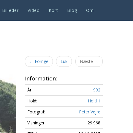
Billeder
Video
Kort
Blog
Om
←
Forrige
Luk
Næste
→
Information:
År:
1992
Hold:
Hold 1
Fotograf:
Peter Vejre
Visninger:
29.968