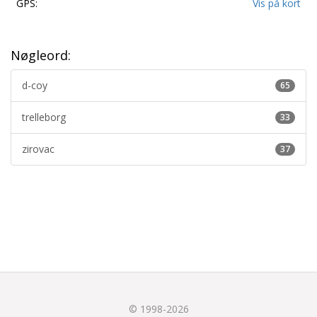
GPS:
Vis på kort
Nøgleord:
d-coy
65
trelleborg
33
zirovac
37
© 1998-2026