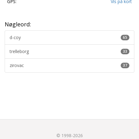
GPS:
Vis på kort
Nøgleord:
d-coy
65
trelleborg
33
zirovac
37
© 1998-2026