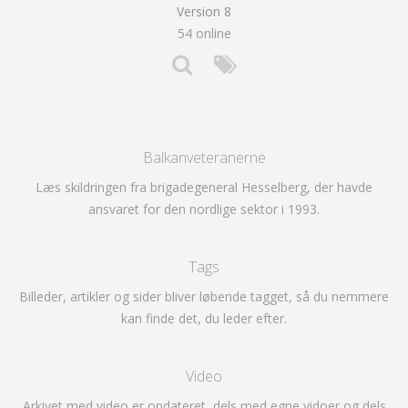
Version 8
54 online
Balkanveteranerne
Læs skildringen fra brigadegeneral Hesselberg, der havde
ansvaret for den nordlige sektor i 1993.
Tags
Billeder, artikler og sider bliver løbende tagget, så du nemmere
kan finde det, du leder efter.
Video
Arkivet med video er opdateret, dels med egne vidoer og dels