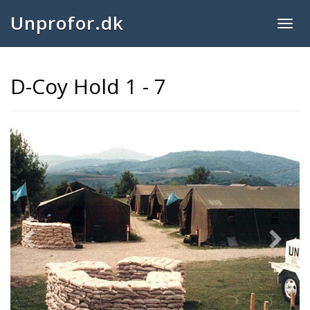
Unprofor.dk
Togg
navig
D-Coy Hold 1 - 7
Previous
Next