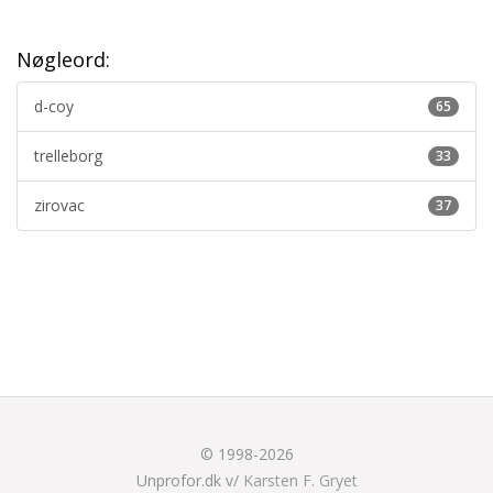
Nøgleord:
d-coy
65
trelleborg
33
zirovac
37
© 1998-2026
Unprofor.dk v/
Karsten F. Gryet