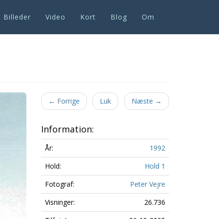
Billeder
Video
Kort
Blog
Om
Next
←
Forrige
Luk
Næste
→
Information:
År:
1992
Hold:
Hold 1
Fotograf:
Peter Vejre
Visninger:
26.736