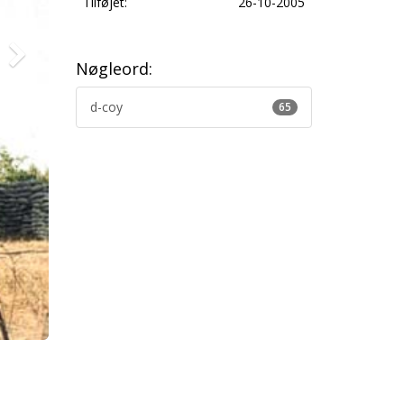
Tilføjet:
26-10-2005
Nøgleord:
d-coy
65