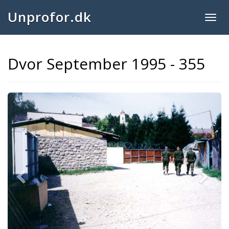
Unprofor.dk
Togg
navig
Dvor September 1995 - 355
Previous
Next