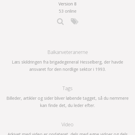
Version 8
53 online
Balkanveteranerne
Læs skildringen fra brigadegeneral Hesselberg, der havde
ansvaret for den nordlige sektor i 1993.
Tags
Billeder, artikler og sider bliver løbende tagget, så du nemmere
kan finde det, du leder efter.
Video
Arkivet med video er opdateret, dels med egne vidoer og dels