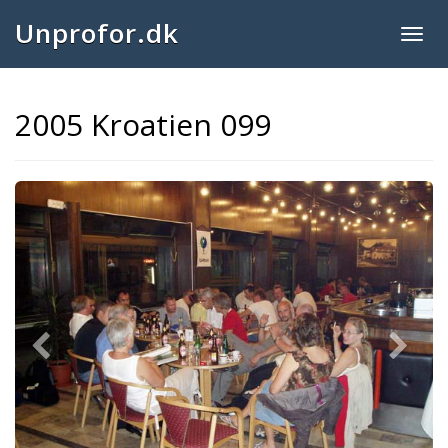
Unprofor.dk
Togg
navig
2005 Kroatien 099
Previous
Next