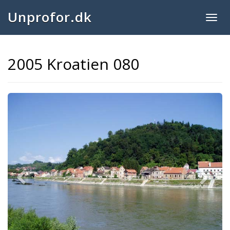
Unprofor.dk
Togg
navig
2005 Kroatien 080
Previous
Next