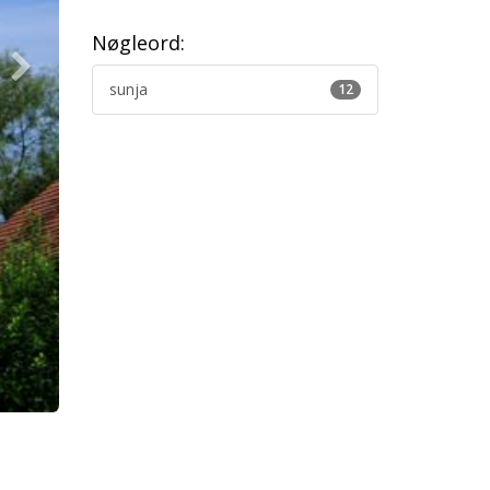
Nøgleord:
sunja
12