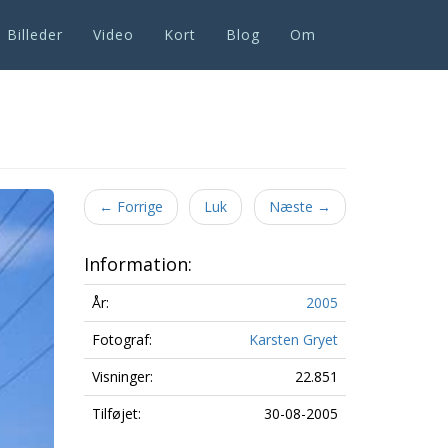
Billeder
Video
Kort
Blog
Om
Next
←
Forrige
Luk
Næste
→
Information:
År:
2005
Fotograf:
Karsten Gryet
Visninger:
22.851
Tilføjet:
30-08-2005