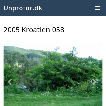
Unprofor.dk
Togg
navig
2005 Kroatien 058
Previous
Next