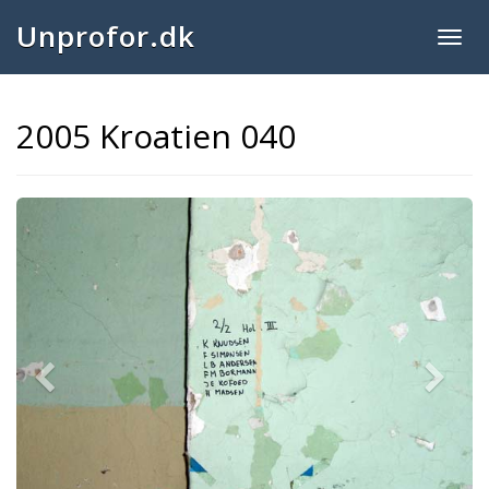
Unprofor.dk
Togg
navig
2005 Kroatien 040
Previous
Next