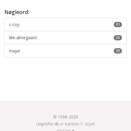
Nøgleord:
c-coy
31
lille-almegaard
25
majur
29
© 1998-2026
Unprofor.dk v/
Karsten F. Gryet
Version 8