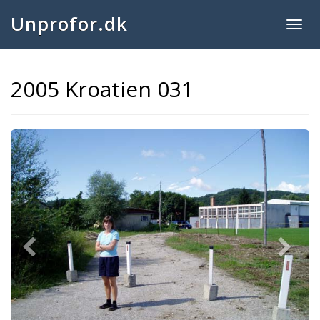
Unprofor.dk
Togg
navig
2005 Kroatien 031
Previous
Next