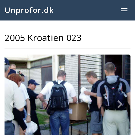
Unprofor.dk
Togg
navig
2005 Kroatien 023
Previous
Next