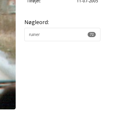
Tilføjet:
11-07-2005
Nøgleord:
ruiner
72