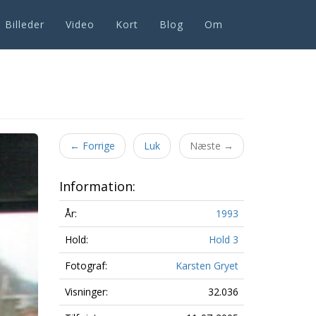
Billeder
Video
Kort
Blog
Om
←
Forrige
Luk
Næste
→
Information:
År:
1993
Hold:
Hold 3
Fotograf:
Karsten Gryet
Visninger:
32.036