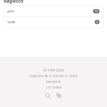
Nøgleord:
pmv
13
sisak
3
© 1998-2026
Unprofor.dk v/
Karsten F. Gryet
Version 8
110 online