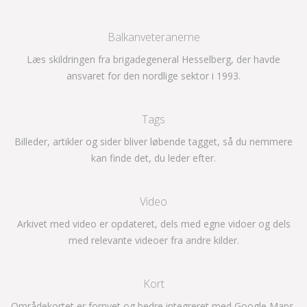
Balkanveteranerne
Læs skildringen fra brigadegeneral Hesselberg, der havde
ansvaret for den nordlige sektor i 1993.
Tags
Billeder, artikler og sider bliver løbende tagget, så du nemmere
kan finde det, du leder efter.
Video
Arkivet med video er opdateret, dels med egne vidoer og dels
med relevante videoer fra andre kilder.
Kort
Områdekortet er fornyet og bedre integreret med Google Maps.