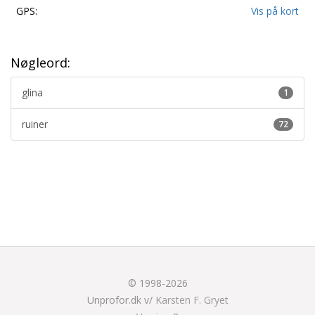
GPS:
Vis på kort
Nøgleord:
glina
1
ruiner
72
© 1998-2026
Unprofor.dk v/
Karsten F. Gryet