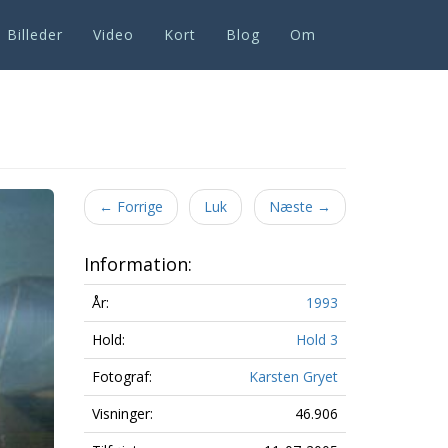
Billeder
Video
Kort
Blog
Om
Next
←
Forrige
Luk
Næste
→
Information:
År:
1993
Hold:
Hold 3
Fotograf:
Karsten Gryet
Visninger:
46.906