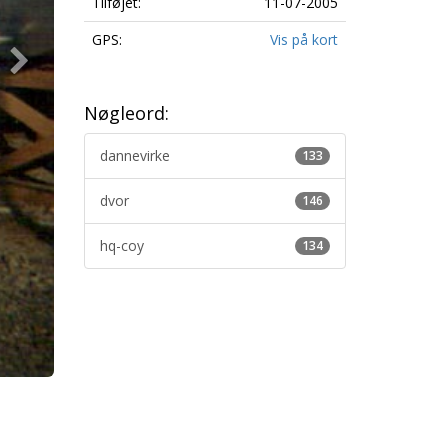
Tilføjet:
11-07-2005
GPS:
Vis på kort
Nøgleord:
dannevirke
133
dvor
146
hq-coy
134