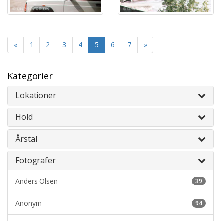
«
1
2
3
4
5
6
7
»
Kategorier
Lokationer
Hold
Årstal
Fotografer
Anders Olsen
39
Anonym
94