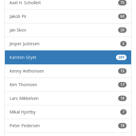
Axel H. Schollert
75
Jakob Pii
60
Jan Skov
20
Jesper Justesen
5
Karsten Gryet
289
Kenny Anthonsen
13
Kim Thomsen
17
Lars Mikkelsen
18
Mikal Hjortby
7
Peter Pedersen
18