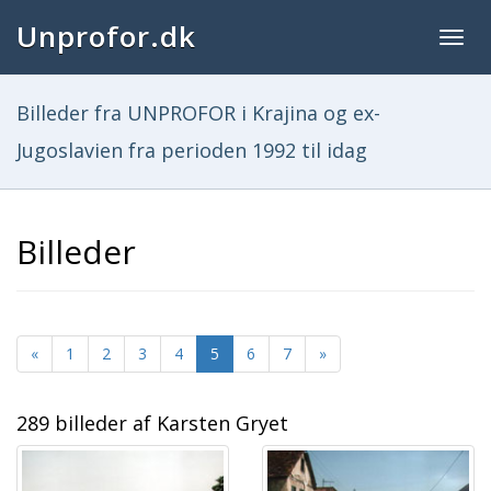
Unprofor.dk
Togg
navig
Billeder fra UNPROFOR i Krajina og ex-
Jugoslavien fra perioden 1992 til idag
Billeder
«
1
2
3
4
5
6
7
»
289 billeder af Karsten Gryet