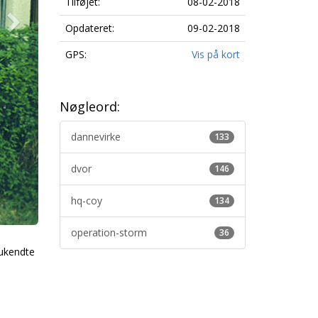
Tilføjet:
08-02-2018
Opdateret:
09-02-2018
GPS:
Vis på kort
Nøgleord:
dannevirke
133
dvor
146
hq-coy
134
operation-storm
36
 ukendte