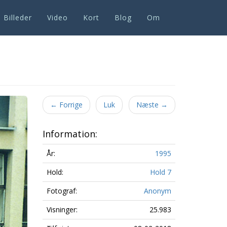
Billeder
Video
Kort
Blog
Om
Next
←
Forrige
Luk
Næste
→
Information:
År:
1995
Hold:
Hold 7
Fotograf:
Anonym
Visninger:
25.983