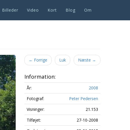
Billeder
Video
Kort
Blog
Om
Next
←
Forrige
Luk
Næste
→
Information:
År:
2008
Fotograf:
Peter Pedersen
Visninger:
21.153
Tilføjet:
27-10-2008