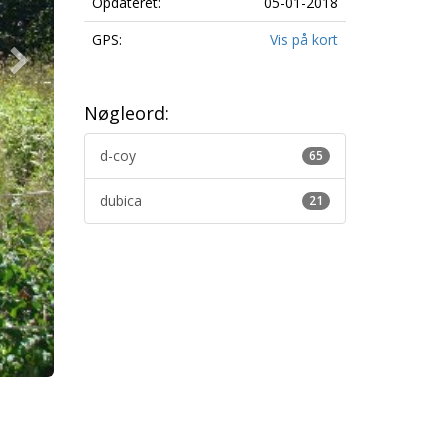
Opdateret:
05-01-2018
GPS:
Vis på kort
Nøgleord:
d-coy
65
dubica
21