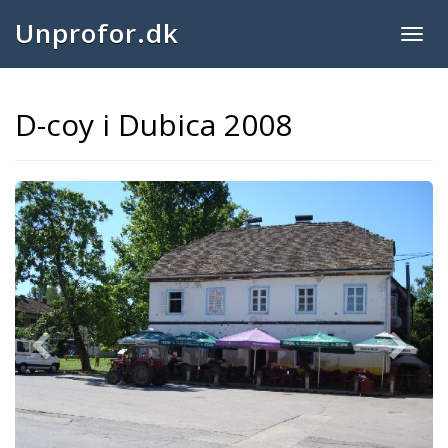
Unprofor.dk
Togg
navig
D-coy i Dubica 2008
Previous
Next