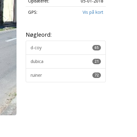
Opdateret:
05-01-2018
GPS:
Vis på kort
Nøgleord:
d-coy
65
dubica
21
ruiner
72