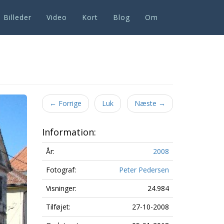
Billeder
Video
Kort
Blog
Om
Next
←
Forrige
Luk
Næste
→
Information:
År:
2008
Fotograf:
Peter Pedersen
Visninger:
24.984
Tilføjet:
27-10-2008