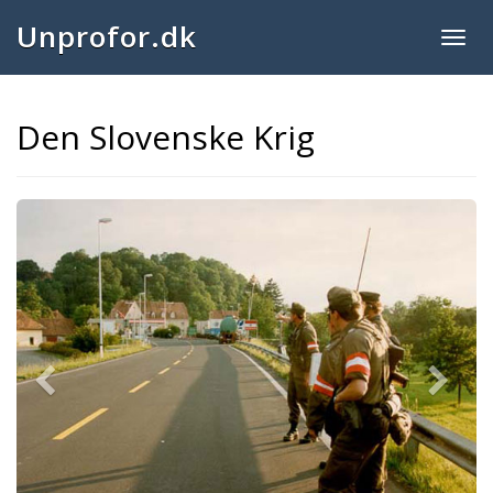
Unprofor.dk
Togg
navig
Den Slovenske Krig
Previous
Next