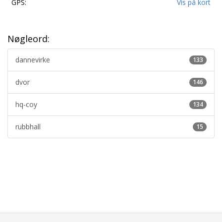
GPS:
Vis på kort
Nøgleord:
dannevirke
133
dvor
146
hq-coy
134
rubbhall
15