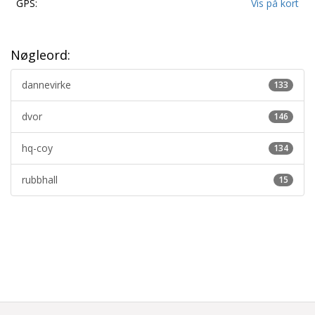
GPS:
Vis på kort
Nøgleord:
dannevirke
133
dvor
146
hq-coy
134
rubbhall
15