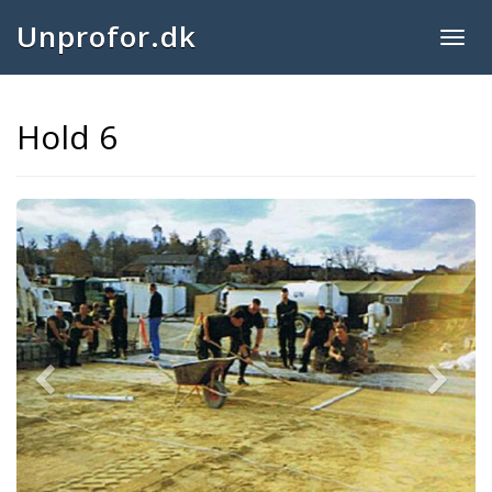
Unprofor.dk
Togg
navig
Hold 6
Previous
Next