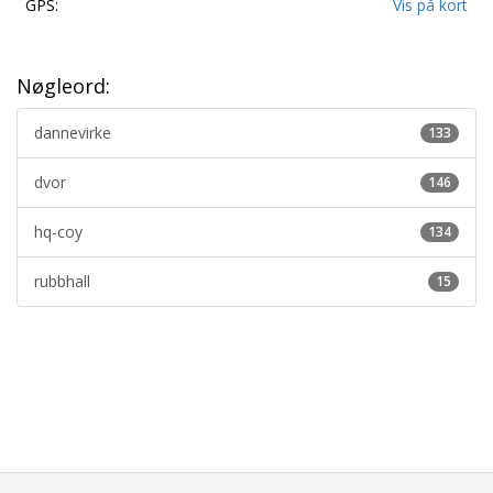
GPS:
Vis på kort
Nøgleord:
dannevirke
133
dvor
146
hq-coy
134
rubbhall
15