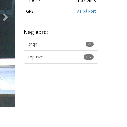
Tilføjet:
11-07-2005
GPS:
Vis på kort
Nøgleord:
shqn
71
topusko
102