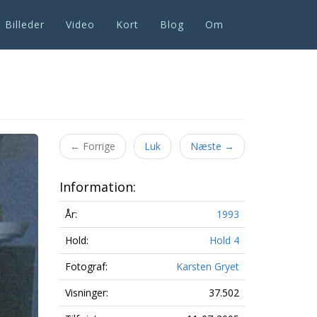
Billeder
Video
Kort
Blog
Om
Next
←
Forrige
Luk
Næste
→
Information:
År:
1993
Hold:
Hold 4
Fotograf:
Karsten Gryet
Visninger:
37.502