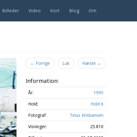
Billeder
Video
Kort
Blog
Om
Next
←
Forrige
Luk
Næste
→
Information:
År:
1995
Hold:
Hold 6
Fotograf:
Tinus Kristiansen
Visninger:
25.810