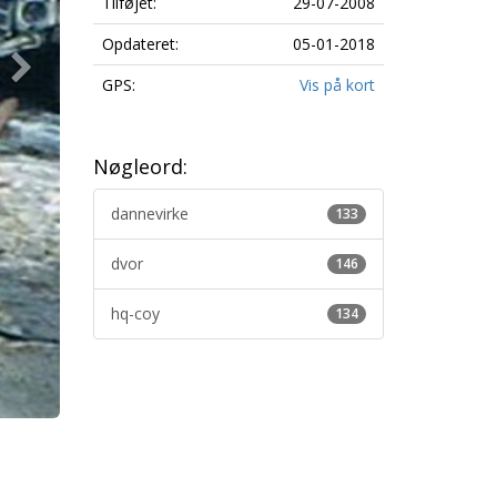
Tilføjet:
29-07-2008
Opdateret:
05-01-2018
GPS:
Vis på kort
Nøgleord:
dannevirke
133
dvor
146
hq-coy
134