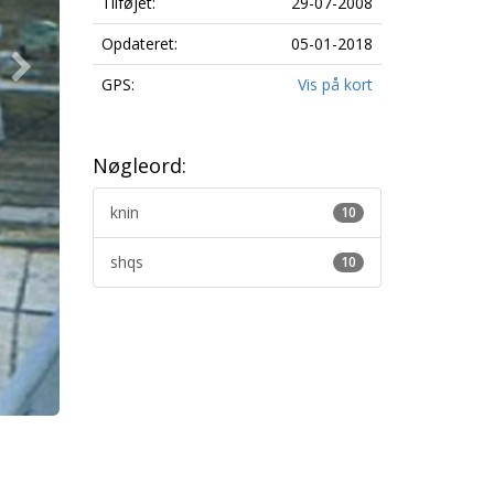
Tilføjet:
29-07-2008
Opdateret:
05-01-2018
GPS:
Vis på kort
Nøgleord:
knin
10
shqs
10