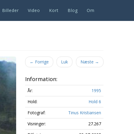
Billeder
Video
Kort
Blog
Om
Next
←
Forrige
Luk
Næste
→
Information:
År:
1995
Hold:
Hold 6
Fotograf:
Tinus Kristiansen
Visninger:
27.267