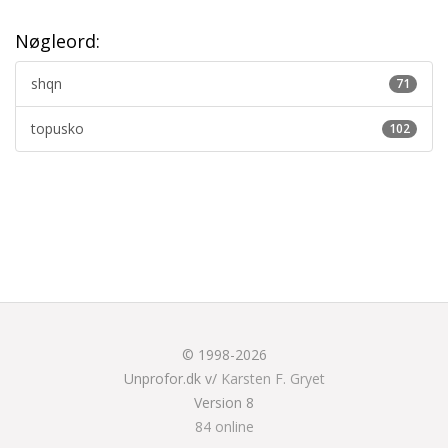
Nøgleord:
shqn
71
topusko
102
© 1998-2026
Unprofor.dk v/
Karsten F. Gryet
Version 8
84 online