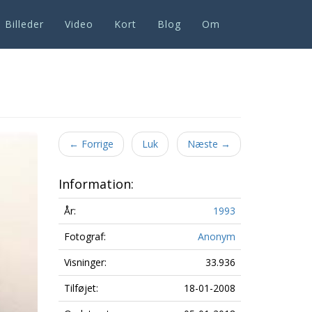
Billeder
Video
Kort
Blog
Om
Next
←
Forrige
Luk
Næste
→
Information:
År:
1993
Fotograf:
Anonym
Visninger:
33.936
Tilføjet:
18-01-2008