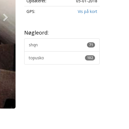
Opdateret:
05-01-2018
GPS:
Vis på kort
Nøgleord:
shqn
71
topusko
102