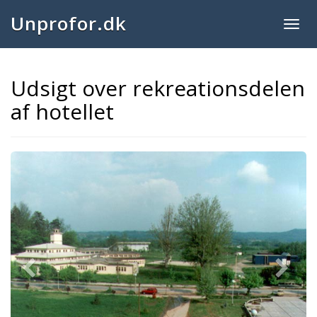
Unprofor.dk
Togg
navig
Udsigt over rekreationsdelen
af hotellet
Previous
Next