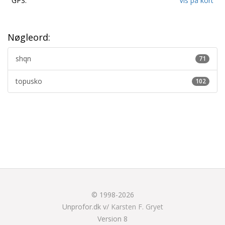
GPS:
Vis på kort
Nøgleord:
shqn
71
topusko
102
© 1998-2026
Unprofor.dk v/
Karsten F. Gryet
Version 8