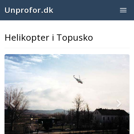
Unprofor.dk
Togg
navig
Helikopter i Topusko
Previous
Next