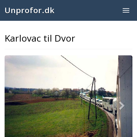
Unprofor.dk
Togg
navig
Karlovac til Dvor
Next