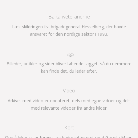
Balkanveteranerne
Læs skildringen fra brigadegeneral Hesselberg, der havde
ansvaret for den nordlige sektor i 1993.
Tags
Billeder, artikler og sider bliver løbende tagget, så du nemmere
kan finde det, du leder efter.
Video
Arkivet med video er opdateret, dels med egne vidoer og dels
med relevante videoer fra andre kilder.
Kort
Områdekortet er fornyet og bedre integreret med Google Maps.