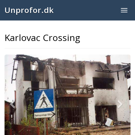
Unprofor.dk
Togg
navig
Karlovac Crossing
Previous
Next