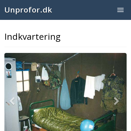
Unprofor.dk
Togg
navig
Indkvartering
Previous
Next