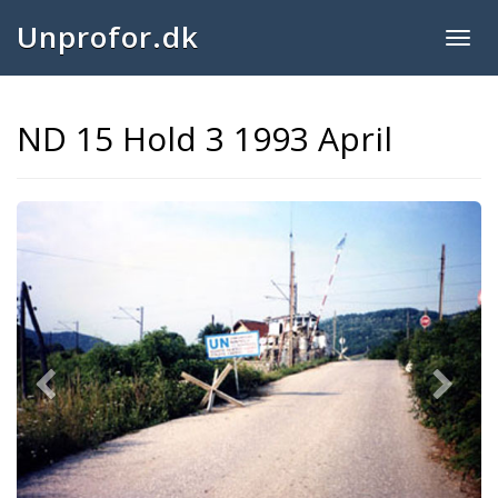
Unprofor.dk
Togg
navig
ND 15 Hold 3 1993 April
Previous
Next