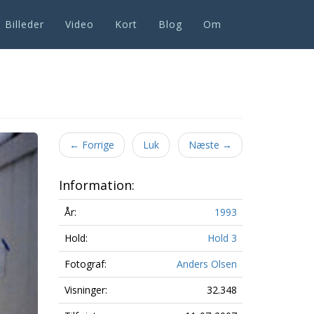
Billeder
Video
Kort
Blog
Om
Next
←
Forrige
Luk
Næste
→
Information:
År:
1993
Hold:
Hold 3
Fotograf:
Anders Olsen
Visninger:
32.348