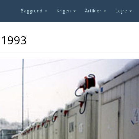
Baggrund
Krigen
Artikler
Lejre
 1993