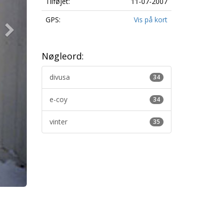
Tilføjet:
11-07-2007
GPS:
Vis på kort
Nøgleord:
divusa
34
e-coy
34
vinter
35