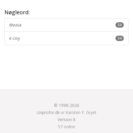
Nøgleord:
divusa
34
e-coy
34
© 1998-2026
Unprofor.dk v/
Karsten F. Gryet
Version 8
57 online