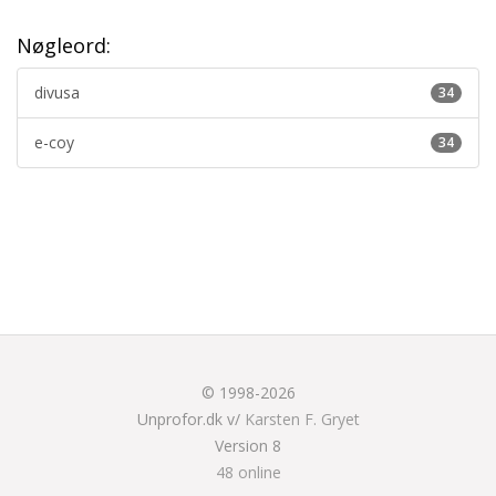
Nøgleord:
divusa
34
e-coy
34
© 1998-2026
Unprofor.dk v/
Karsten F. Gryet
Version 8
48 online