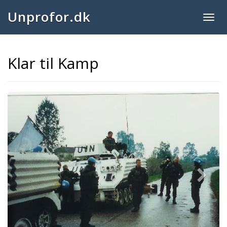
Unprofor.dk
Togg
navig
Klar til Kamp
Next