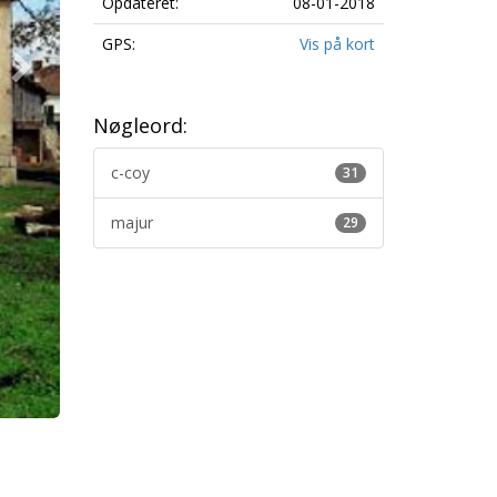
Opdateret:
08-01-2018
GPS:
Vis på kort
Nøgleord:
c-coy
31
majur
29