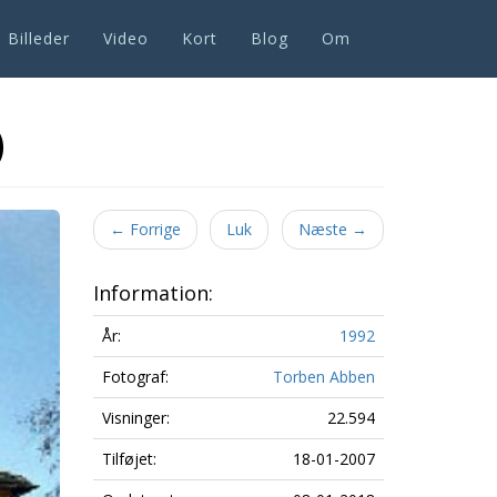
Billeder
Video
Kort
Blog
Om
)
Next
←
Forrige
Luk
Næste
→
Information:
År:
1992
Fotograf:
Torben Abben
Visninger:
22.594
Tilføjet:
18-01-2007