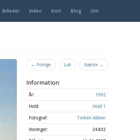
Billeder
Video
Kort
Blog
Om
Next
←
Forrige
Luk
Næste
→
Information:
År:
1992
Hold:
Hold 1
Fotograf:
Torben Abben
Visninger:
24.832