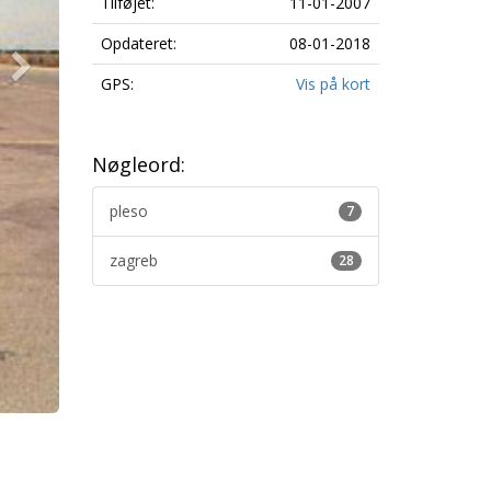
Tilføjet:
11-01-2007
Opdateret:
08-01-2018
GPS:
Vis på kort
Nøgleord:
pleso
7
zagreb
28