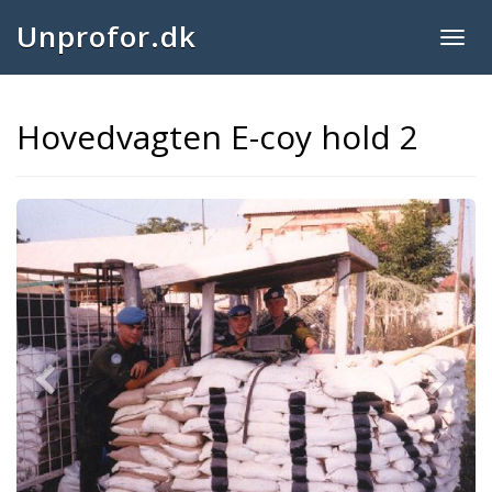
Unprofor.dk
Togg
navig
Hovedvagten E-coy hold 2
Previous
Next