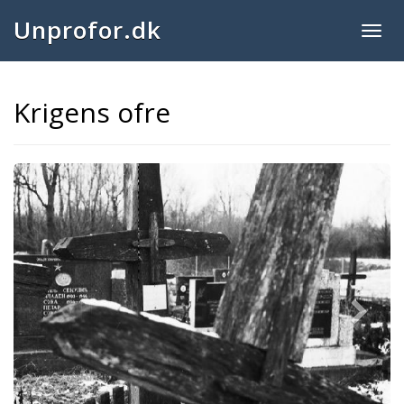
Unprofor.dk
Togg
navig
Krigens ofre
Next