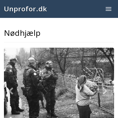
Unprofor.dk
Togg
navig
Nødhjælp
Previous
Next