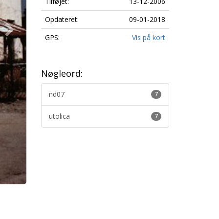
Tilføjet:
13-12-2006
Opdateret:
09-01-2018
GPS:
Vis på kort
Nøgleord:
nd07
7
utolica
7