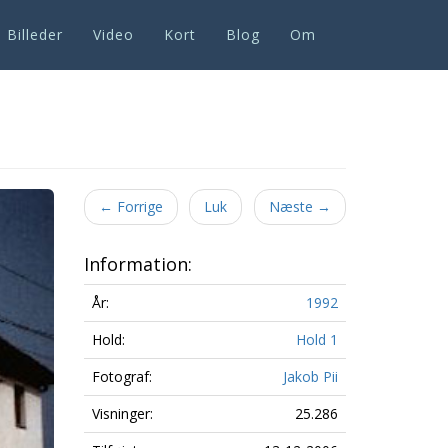
Billeder
Video
Kort
Blog
Om
Next
←
Forrige
Luk
Næste
→
Information:
År:
1992
Hold:
Hold 1
Fotograf:
Jakob Pii
Visninger:
25.286