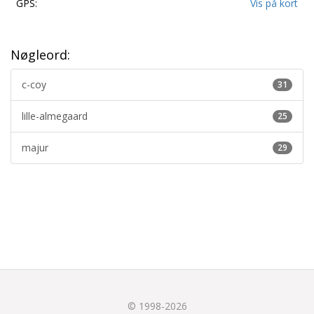
GPS:
Vis på kort
Nøgleord:
c-coy
31
lille-almegaard
25
majur
29
© 1998-2026