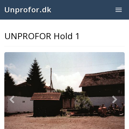
Unprofor.dk
Togg
navig
UNPROFOR Hold 1
Previous
Next