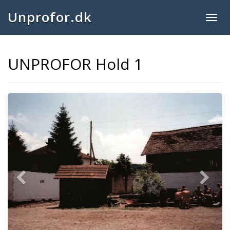
Unprofor.dk
Togg
navig
UNPROFOR Hold 1
Previous
Next