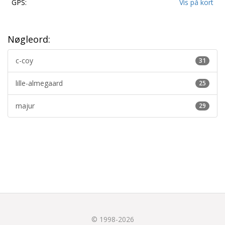
GPS:
Vis på kort
Nøgleord:
c-coy
31
lille-almegaard
25
majur
29
© 1998-2026