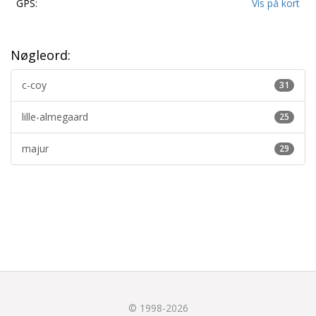
GPS:
Vis på kort
Nøgleord:
c-coy
31
lille-almegaard
25
majur
29
© 1998-2026