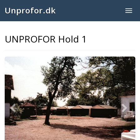
Unprofor.dk
Togg
navig
UNPROFOR Hold 1
Previous
Next